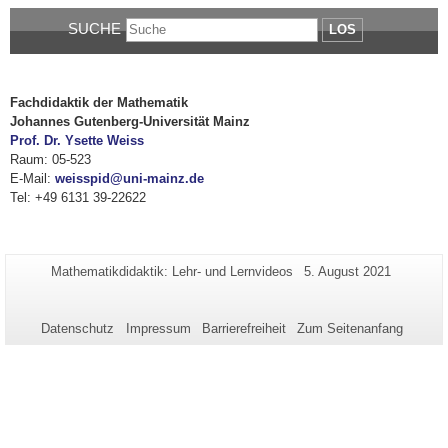
SUCHE
LOS
Fachdidaktik der Mathematik
Johannes Gutenberg-Universität Mainz
Prof. Dr. Ysette Weiss
Raum: 05-523
E-Mail:
weisspid@uni-mainz.de
Tel: +49 6131 39-22622
Zusätzliche
Seiten-
Letzte
Mathematikdidaktik: Lehr- und Lernvideos
5. August 2021
Name:
Aktualisierung:
Informationen
zu
Datenschutz
Impressum
Barrierefreiheit
Zum Seitenanfang
dieser
Seite