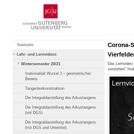
Zum
Johannes
Inhalt
Gutenberg-
springen
Universität
Mainz
Corona-S
Startseite
Vierfelde
Lehr- und Lernvideos
Das Lernvideo 
Wintersemester 20/21
verstehen" fin
Irrationalität Wurzel 2 – geometrischer
Beweis
Tangentenkonstruktion
Die Integraldarstellung des Arkustangens
Die Integraldarstellung des Arkustangens
(mit DGS)
Die Integraldarstellung des Arkustangens
(mit DGS und Untertitel)