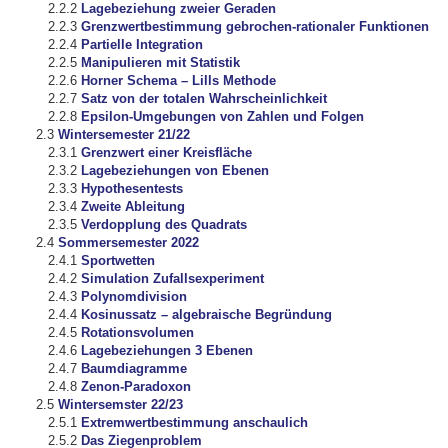
Lagebeziehung zweier Geraden
Grenzwertbestimmung gebrochen-rationaler Funktionen
Partielle Integration
Manipulieren mit Statistik
Horner Schema – Lills Methode
Satz von der totalen Wahrscheinlichkeit
Epsilon-Umgebungen von Zahlen und Folgen
Wintersemester 21/22
Grenzwert einer Kreisfläche
Lagebeziehungen von Ebenen
Hypothesentests
Zweite Ableitung
Verdopplung des Quadrats
Sommersemester 2022
Sportwetten
Simulation Zufallsexperiment
Polynomdivision
Kosinussatz – algebraische Begründung
Rotationsvolumen
Lagebeziehungen 3 Ebenen
Baumdiagramme
Zenon-Paradoxon
Wintersemster 22/23
Extremwertbestimmung anschaulich
Das Ziegenproblem