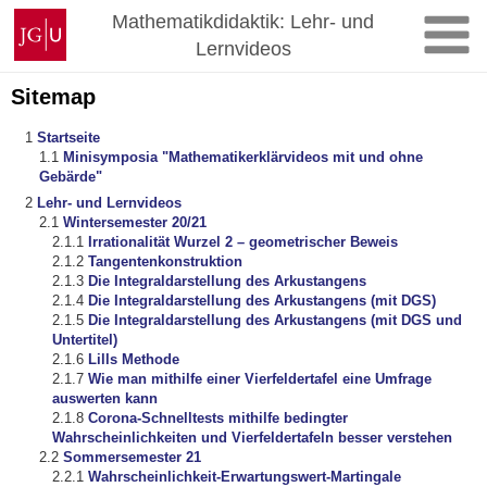
Zum
Johannes
Mathematikdidaktik: Lehr- und
Inhalt
Gutenberg-
Lernvideos
springen
Universität
Mainz
Sitemap
Startseite
Minisymposia "Mathematikerklärvideos mit und ohne
Gebärde"
Lehr- und Lernvideos
Wintersemester 20/21
Irrationalität Wurzel 2 – geometrischer Beweis
Tangentenkonstruktion
Die Integraldarstellung des Arkustangens
Die Integraldarstellung des Arkustangens (mit DGS)
Die Integraldarstellung des Arkustangens (mit DGS und
Untertitel)
Lills Methode
Wie man mithilfe einer Vierfeldertafel eine Umfrage
auswerten kann
Corona-Schnelltests mithilfe bedingter
Wahrscheinlichkeiten und Vierfeldertafeln besser verstehen
Sommersemester 21
Wahrscheinlichkeit-Erwartungswert-Martingale