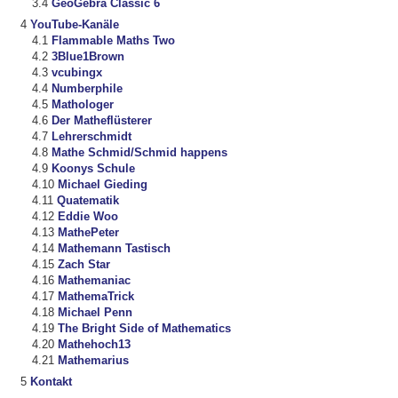
GeoGebra Classic 6
YouTube-Kanäle
Flammable Maths Two
3Blue1Brown
vcubingx
Numberphile
Mathologer
Der Matheflüsterer
Lehrerschmidt
Mathe Schmid/Schmid happens
Koonys Schule
Michael Gieding
Quatematik
Eddie Woo
MathePeter
Mathemann Tastisch
Zach Star
Mathemaniac
MathemaTrick
Michael Penn
The Bright Side of Mathematics
Mathehoch13
Mathemarius
Kontakt