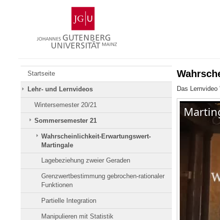
Zum
Johannes
Inhalt
Gutenberg-
springen
Universität
Mainz
Wahrsche
Startseite
Das Lernvideo 
Lehr- und Lernvideos
Wintersemester 20/21
Sommersemester 21
Wahrscheinlichkeit-Erwartungswert-
Martingale
Lagebeziehung zweier Geraden
Grenzwertbestimmung gebrochen-rationaler
Funktionen
Partielle Integration
Manipulieren mit Statistik