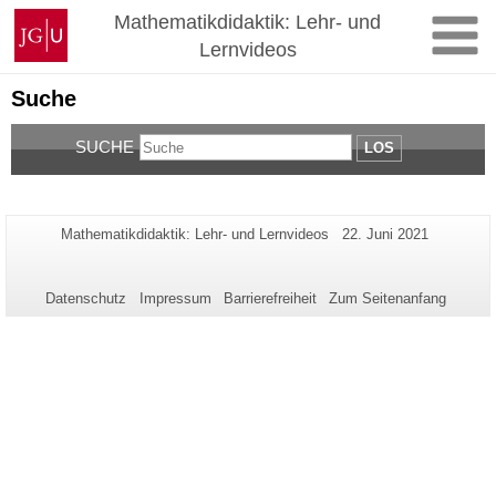
Zum
Johannes
Mathematikdidaktik: Lehr- und
Inhalt
Gutenberg-
Lernvideos
springen
Universität
Mainz
Suche
SUCHE
LOS
Zusätzliche
Seiten-
Letzte
Mathematikdidaktik: Lehr- und Lernvideos
22. Juni 2021
Name:
Aktualisierung:
Informationen
zu
Datenschutz
Impressum
Barrierefreiheit
Zum Seitenanfang
dieser
Seite