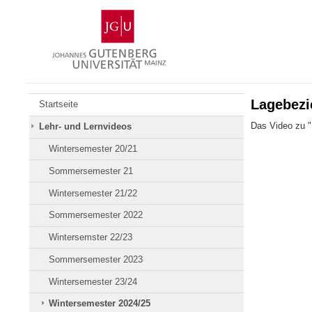
Zum
Johannes
Inhalt
Gutenberg-
springen
Universität
Mainz
Lagebezi
Startseite
Das Video zu 
Lehr- und Lernvideos
Wintersemester 20/21
Sommersemester 21
Wintersemester 21/22
Sommersemester 2022
Wintersemster 22/23
Sommersemester 2023
Wintersemester 23/24
Wintersemester 2024/25