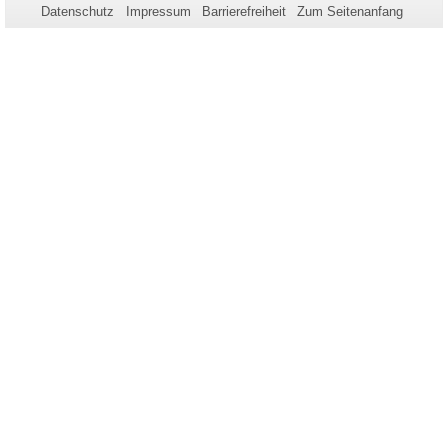
Datenschutz
Impressum
Barrierefreiheit
Zum Seitenanfang
dieser
Seite