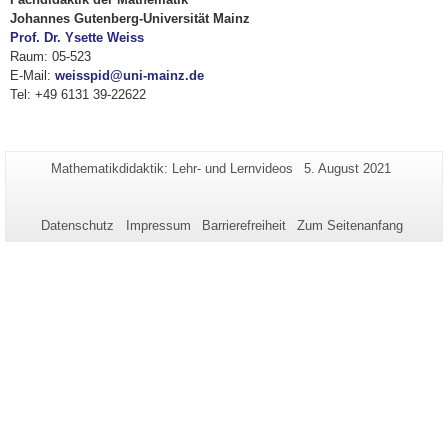
Johannes Gutenberg-Universität Mainz
Prof. Dr. Ysette Weiss
Raum: 05-523
E-Mail:
weisspid@uni-mainz.de
Tel: +49 6131 39-22622
Zusätzliche
Seiten-
Letzte
Mathematikdidaktik: Lehr- und Lernvideos
5. August 2021
Name:
Aktualisierung:
Informationen
zu
Datenschutz
Impressum
Barrierefreiheit
Zum Seitenanfang
dieser
Seite