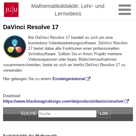
Zum
Johannes
Mathematikdidaktik: Lehr- und
Inhalt
Gutenberg-
Lernvideos
springen
Universität
Mainz
DaVinci Resolve 17
Bei DaVinci Resolve 17 handelt es sich um eine
kostenlose Videobearbeitungssoftware. DaVinci Resolve
17 bietet dabei alle Funktionen einer professionellen
Schnittsoftware. Sollten Sie in Ihrem Projekt mehrere
Videosequenzen oder bspw. Bildschirmaufnahmen
zusammenschneiden, bietet es sich an hierfür DaVinci Resolve 17 zu
verwenden.
Hier gelangen Sie zu einem
Einsteigertutorial
.
Download:
https://www.blackmagicdesign.com/de/products/davinciresolve/
SUCHE
LOS
Fachdidaktik der Mathematik