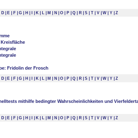
D
E
F
G
H
I
K
L
M
N
O
P
Q
R
S
T
V
W
Y
Z
amme
Kreisfläche
tegrale
tegrale
: Fridolin der Frosch
D
E
F
G
H
I
K
L
M
N
O
P
Q
R
S
T
V
W
Y
Z
lltests mithilfe bedingter Wahrscheinlichkeiten und Vierfeldert
D
E
F
G
H
I
K
L
M
N
O
P
Q
R
S
T
V
W
Y
Z