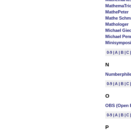
MathemaTri
MathePeter
Mathe Schm
Mathologer
Michael Gie
Michael Pen
Minisymposi
0-9
A
B
C
N
Numberphil
0-9
A
B
C
O
OBS (Open B
0-9
A
B
C
P