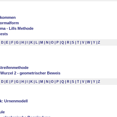
llkommen
ormalform
ma - Lills Methode
ests
D
E
F
G
H
I
K
L
M
N
O
P
Q
R
S
T
V
W
Y
Z
Streifenmethode
ät Wurzel 2 - geometrischer Beweis
D
E
F
G
H
I
K
L
M
N
O
P
Q
R
S
T
V
W
Y
Z
k: Urnenmodell
ule