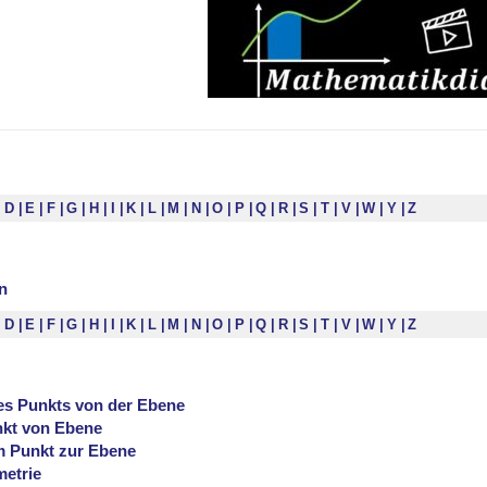
D
E
F
G
H
I
K
L
M
N
O
P
Q
R
S
T
V
W
Y
Z
n
D
E
F
G
H
I
K
L
M
N
O
P
Q
R
S
T
V
W
Y
Z
es Punkts von der Ebene
kt von Ebene
 Punkt zur Ebene
etrie