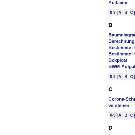
Audacity
0-9
A
B
C
B
Baumdiagr
Berechnung 
Bestimmte In
Bestimmte In
Boxplots
BWM-Aufgabe
0-9
A
B
C
C
Corona-Schne
verstehen
0-9
A
B
C
D