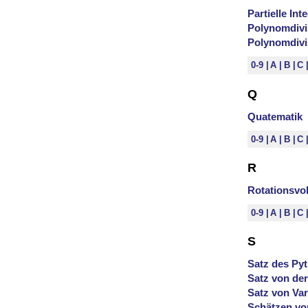
Partielle Int
Polynomdivi
Polynomdivi
0-9
A
B
C
Q
Quatematik
0-9
A
B
C
R
Rotationsvo
0-9
A
B
C
S
Satz des Py
Satz von der
Satz von Va
Schätzen vo