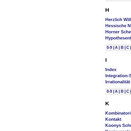
H
Herzlich Wi
Hessische N
Horner Sche
Hypothesent
0-9
A
B
C
I
Index
Integration-
Irrationalit
0-9
A
B
C
K
Kombinatori
Kontakt
Koonys Sch