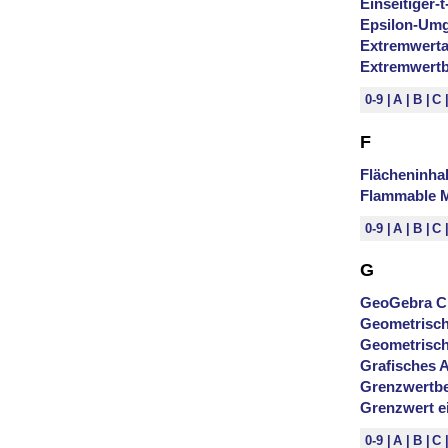
Einseitiger-t
Epsilon-Umg
Extremwert
Extremwertb
0-9
A
B
C
F
Flächeninha
Flammable 
0-9
A
B
C
G
GeoGebra Cl
Geometrisch
Geometrisch
Grafisches A
Grenzwertbe
Grenzwert ei
0-9
A
B
C