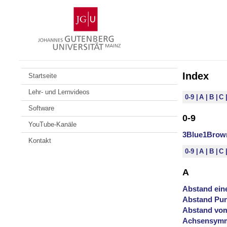
Zum
Johannes
Inhalt
Gutenberg-
springen
Universität
Mainz
Index
Startseite
Lehr- und Lernvideos
0-9
A
B
C
Software
0-9
YouTube-Kanäle
3Blue1Brow
Kontakt
0-9
A
B
C
A
Abstand ein
Abstand Pun
Abstand vom
Achsensymm