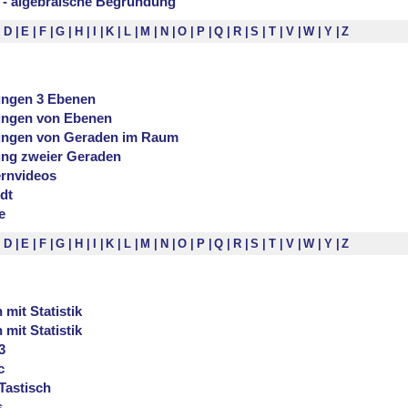
 - algebraische Begründung
D
E
F
G
H
I
K
L
M
N
O
P
Q
R
S
T
V
W
Y
Z
ngen 3 Ebenen
ungen von Ebenen
ungen von Geraden im Raum
ng zweier Geraden
ernvideos
dt
e
D
E
F
G
H
I
K
L
M
N
O
P
Q
R
S
T
V
W
Y
Z
 mit Statistik
 mit Statistik
3
c
astisch
s