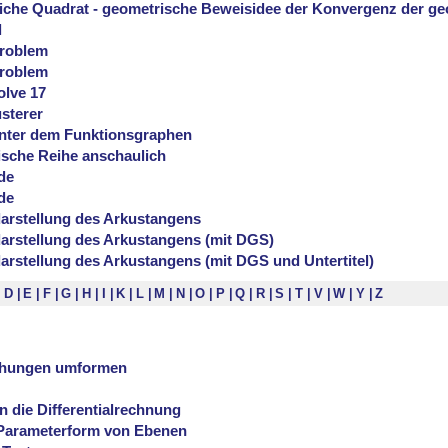
iche Quadrat - geometrische Beweisidee der Konvergenz der g
l
roblem
roblem
olve 17
sterer
unter dem Funktionsgraphen
ische Reihe anschaulich
de
de
darstellung des Arkustangens
darstellung des Arkustangens (mit DGS)
darstellung des Arkustangens (mit DGS und Untertitel)
D
E
F
G
H
I
K
L
M
N
O
P
Q
R
S
T
V
W
Y
Z
chungen umformen
n die Differentialrechnung
Parameterform von Ebenen