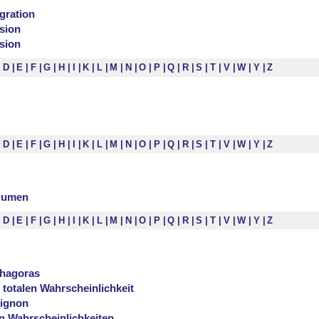
egration
sion
sion
D
E
F
G
H
I
K
L
M
N
O
P
Q
R
S
T
V
W
Y
Z
D
E
F
G
H
I
K
L
M
N
O
P
Q
R
S
T
V
W
Y
Z
lumen
D
E
F
G
H
I
K
L
M
N
O
P
Q
R
S
T
V
W
Y
Z
thagoras
 totalen Wahrscheinlichkeit
rignon
n Wahrscheinlichkeiten