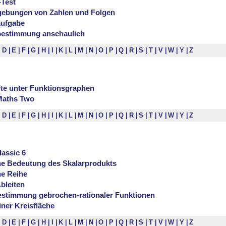
-Test
ebungen von Zahlen und Folgen
aufgabe
estimmung anschaulich
D
E
F
G
H
I
K
L
M
N
O
P
Q
R
S
T
V
W
Y
Z
lte unter Funktionsgraphen
Maths Two
D
E
F
G
H
I
K
L
M
N
O
P
Q
R
S
T
V
W
Y
Z
assic 6
e Bedeutung des Skalarprodukts
e Reihe
bleiten
stimmung gebrochen-rationaler Funktionen
ner Kreisfläche
D
E
F
G
H
I
K
L
M
N
O
P
Q
R
S
T
V
W
Y
Z