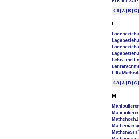
Kosinussatz
0-9
A
B
C
L
Lagebeziehu
Lagebezieh
Lagebezieh
Lagebeziehu
Lehr- und L
Lehrerschmi
Lills Method
0-9
A
B
C
M
Manipulieren
Manipulieren
Mathehoch1
Mathemania
Mathemann T
Mathemariu