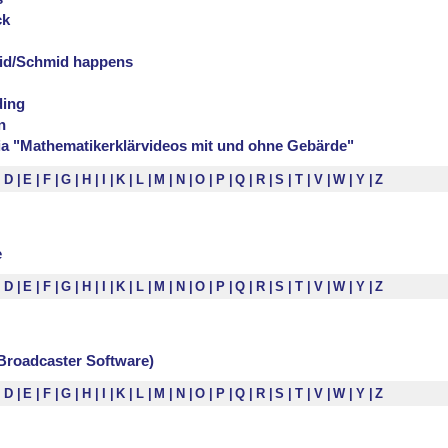
ck
id/Schmid happens
ding
n
a "Mathematikerklärvideos mit und ohne Gebärde"
D
E
F
G
H
I
K
L
M
N
O
P
Q
R
S
T
V
W
Y
Z
e
D
E
F
G
H
I
K
L
M
N
O
P
Q
R
S
T
V
W
Y
Z
roadcaster Software)
D
E
F
G
H
I
K
L
M
N
O
P
Q
R
S
T
V
W
Y
Z