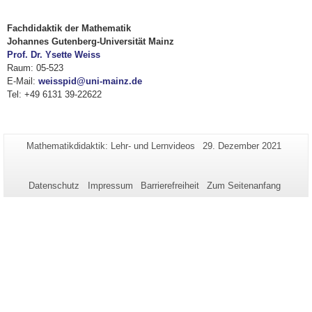
Fachdidaktik der Mathematik
Johannes Gutenberg-Universität Mainz
Prof. Dr. Ysette Weiss
Raum: 05-523
E-Mail:
weisspid@uni-mainz.de
Tel: +49 6131 39-22622
Zusätzliche
Seiten-
Letzte
Mathematikdidaktik: Lehr- und Lernvideos
29. Dezember 2021
Name:
Aktualisierung:
Informationen
zu
Datenschutz
Impressum
Barrierefreiheit
Zum Seitenanfang
dieser
Seite