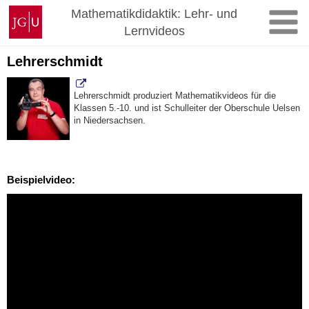
Zum
Johannes
Mathematikdidaktik: Lehr- und
Inhalt
Gutenberg-
Lernvideos
springen
Universität
Mainz
Lehrerschmidt
Lehrerschmidt produziert Mathematikvideos für die
Klassen 5.-10. und ist Schulleiter der Oberschule Uelsen
in Niedersachsen.
Beispielvideo: